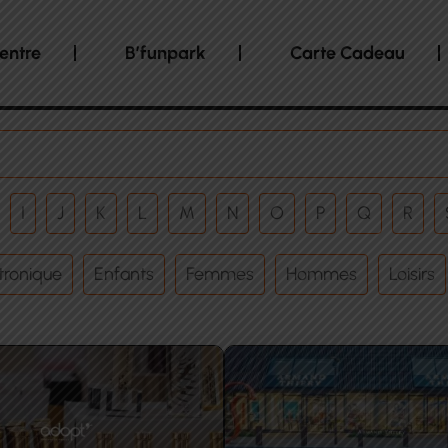
entre
B’funpark
Carte Cadeau
I
J
K
L
M
N
O
P
Q
R
tronique
Enfants
Femmes
Hommes
Loisirs