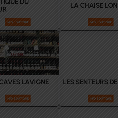
TIQUE DU
LA CHAISE LO
UR
oires Femmes Santé-Beauté
INFO BOUTIQUE
INFO BOUTIQUE
 CAVES LAVIGNE
LES SENTEURS DE
Alimentation
Santé-Beauté
INFO BOUTIQUE
INFO BOUTIQUE