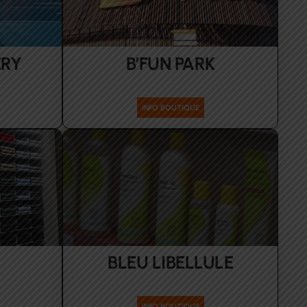
ERY
B’FUN PARK
Loisirs
INFO BOUTIQUE
BLEU LIBELLULE
mes
Santé-Beauté
INFO BOUTIQUE