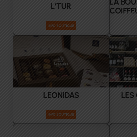
LA BOU
L’TUR
COIFFE
Services
Access
INFO BOUTIQUE
LEONIDAS
LES
Alimentation
INFO BOUTIQUE