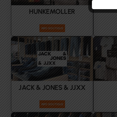
HUNKEMOLLER
Femmes
INFO BOUTIQUE
JACK & JONES & JJXX
Femmes Hommes
Accesso
INFO BOUTIQUE