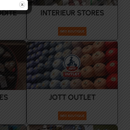
ODITE
INTERIEUR STORES
INFO BOUTIQUE
GES
JOTT OUTLET
Enfants Femmes Hommes
INFO BOUTIQUE