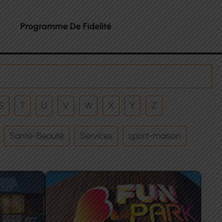
Programme De Fidelité
S
T
U
V
W
X
Y
Z
Santé-Beauté
Services
sport-maison