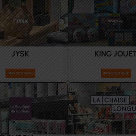
JYSK
KING JOUE
sport-maison
Enfants Loisirs
INFO BOUTIQUE
INFO BOUTIQUE