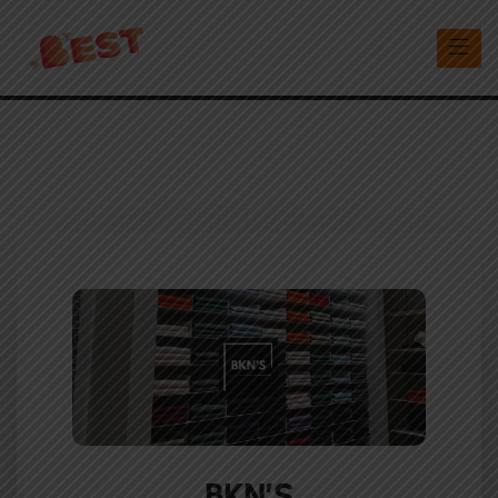
BKN’S