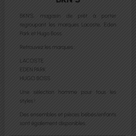
BKN’S, magasin de prêt à porter
regroupant les marques Lacoste, Eden
Park et Hugo Boss.
Retrouvez les marques :
LACOSTE
EDEN PARK
HUGO BOSS
Une sélection homme pour tous les
styles !
Des ensembles et pièces bébés/enfants
sont également disponibles.