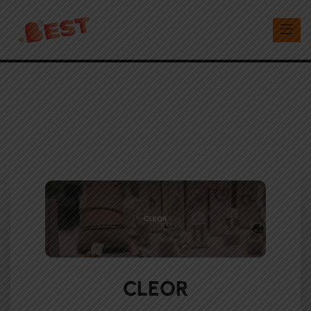
CLEOR