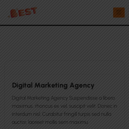
D
i
g
i
t
a
l
M
a
r
k
e
t
i
n
g
A
g
e
n
c
y
Digital Marketing Agency Suspendisse a libero
maximus, rhoncus ex vel, suscipit velit. Donec in
interdum nisl. Curabitur fringill turpis sed nulla
auctor, laoreet mollis sem maximu