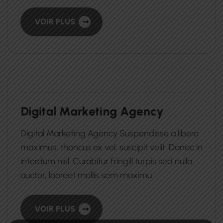
VOIR PLUS
D
i
g
i
t
a
l
M
a
r
k
e
t
i
n
g
A
g
e
n
c
y
Digital Marketing Agency Suspendisse a libero
maximus, rhoncus ex vel, suscipit velit. Donec in
interdum nisl. Curabitur fringill turpis sed nulla
auctor, laoreet mollis sem maximu
VOIR PLUS