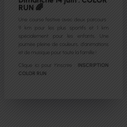
RUN 🌈
Une course festive avec deux parcours :
9 km pour les plus sportifs et 1 km
spécialement pour les enfants. Une
journée pleine de couleurs, d’animations
et de musique pour toute la famille !
Clique ici pour t’inscrire :
INSCRIPTION
COLOR RUN