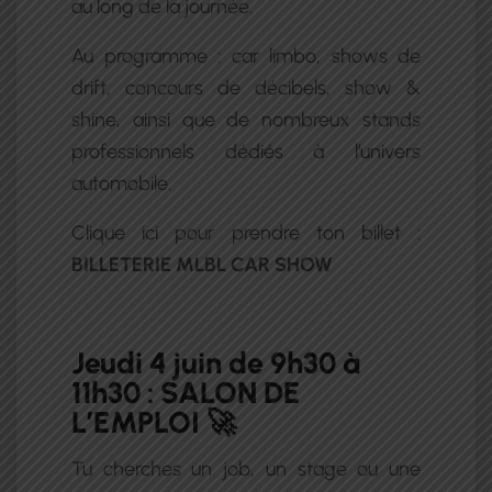
au long de la journée.
Au programme : car limbo, shows de
drift, concours de décibels, show &
shine, ainsi que de nombreux stands
professionnels dédiés à l’univers
automobile.
Clique ici pour prendre ton billet :
BILLETERIE MLBL CAR SHOW
Jeudi 4 juin de 9h30 à
11h30 : SALON DE
L’EMPLOI 🚀
Tu cherches un job, un stage ou une