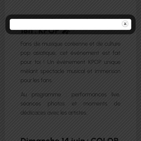
Mercredi 10 juin de 14h à
18h : KPOP 🎤
Fans de musique coréenne et de culture
pop asiatique, cet événement est fait
pour toi ! Un événement KPOP unique
mêlant spectacle musical et immersion
pour les fans.
Au programme : performances live,
séances photos et moments de
dédicaces avec les artistes.
Dimanche 14 juin : COLOR