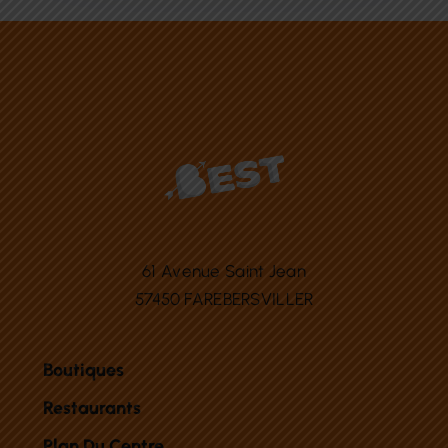
61 Avenue Saint Jean
57450 FAREBERSVILLER
Boutiques
Restaurants
Plan Du Centre