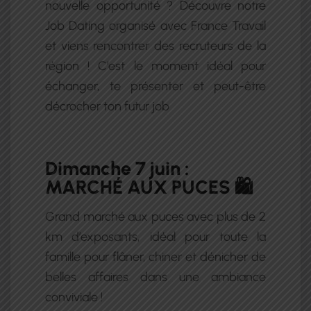
nouvelle opportunité ? Découvre notre
Job Dating organisé avec France Travail
et viens rencontrer des recruteurs de la
région ! C’est le moment idéal pour
échanger, te présenter et peut-être
décrocher ton futur job
Dimanche 7 juin :
MARCHÉ AUX PUCES 🛍️
Grand marché aux puces avec plus de 2
km d’exposants, idéal pour toute la
famille pour flâner, chiner et dénicher de
belles affaires dans une ambiance
conviviale !