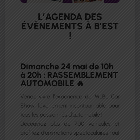
L’AGENDA DES
ÉVÈNEMENTS À B’EST
!
Dimanche 24 mai de 10h
à 20h : RASSEMBLEMENT
AUTOMOBILE 🔥
Venez vivre l’expérience du MLBL Car
Show, l’événement incontournable pour
tous les passionnés d’automobile !
Découvrez plus de 700 véhicules et
profitez d’animations spectaculaires tout