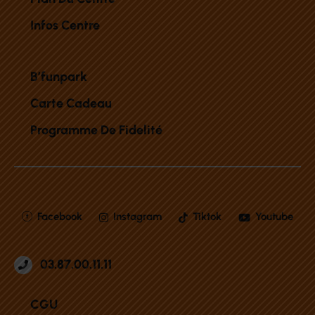
Infos Centre
B’funpark
Carte Cadeau
Programme De Fidelité
Facebook
Instagram
Tiktok
Youtube
03.87.00.11.11
CGU