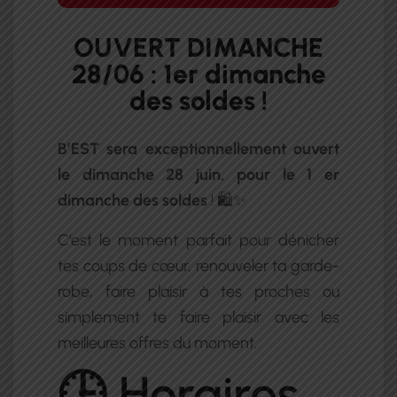
OUVERT DIMANCHE
28/06 : 1er dimanche
des soldes !
B’EST sera exceptionnellement ouvert
le dimanche 28 juin, pour le 1 er
dimanche des soldes
! 🛍️✨
C’est le moment parfait pour dénicher
tes coups de cœur, renouveler ta garde-
robe, faire plaisir à tes proches ou
simplement te faire plaisir avec les
meilleures offres du moment.
🕒 Horaires