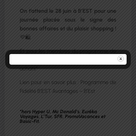
On t’attend le 28 juin à B’EST pour une
journée placée sous le signe des
bonnes affaires et du plaisir shopping !
💜🛍️
Et pour les membres du programme de
fidélité : cagnotte de 3 % sur tous tes
achats*
Lien pour en savoir plus :
Programme de
Fidélité B’EST Avantages – B’Est
*hors Hyper U, Mc Donald’s, Eurêka
Voyages, L’Tur, SFR, PromoVacances et
Basic-Fit.