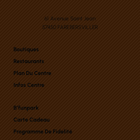
61 Avenue Saint Jean
57450 FAREBERSVILLER
Boutiques
Restaurants
Plan Du Centre
Infos Centre
B’funpark
Carte Cadeau
Programme De Fidelité