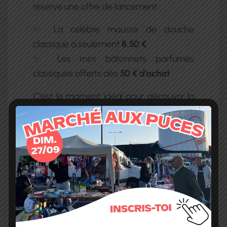
réserve une offre de lancement :
✨ La célèbre mousse de douche
classique à seulement
8,50 €
✨ Les mini bâtonnets parfumés
classiques offerts dès
50 € d’achat
C’est le moment idéal pour découvrir la
boutique ou te faire plaisir avec tes
produits préférés dans un cadre
chaleureux et inspirant.
Alors, prêt(e) à t’offrir une petite pause
bien-être ? 💚