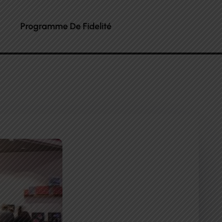
Programme De Fidelité