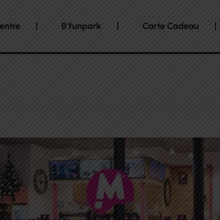
entre
B’funpark
Carte Cadeau