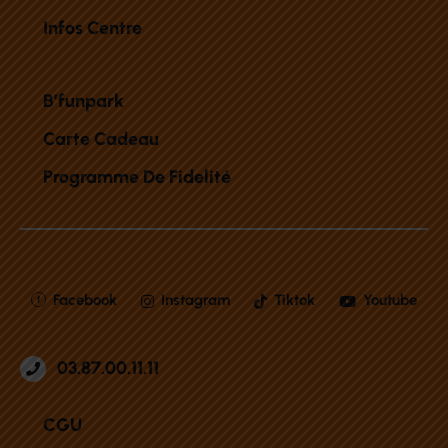
Infos Centre
B’funpark
Carte Cadeau
Programme De Fidelité
Facebook
Instagram
Tiktok
Youtube
03.87.00.11.11
CGU