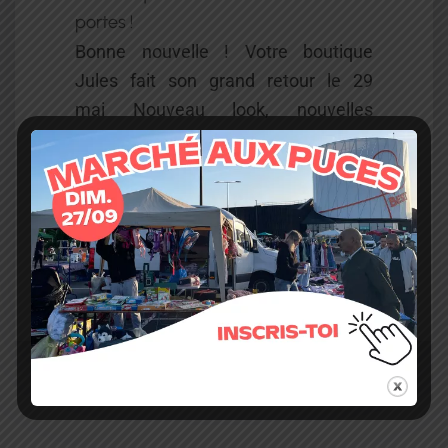
portes !
Bonne nouvelle ! Votre boutique
Jules fait son grand retour le 29
mai Nouveau look, nouvelles
collections… et toujours de quoi
refaire votre dressing avec style 🎉
On vous attend nombreux pour la
réouverture ! 💚