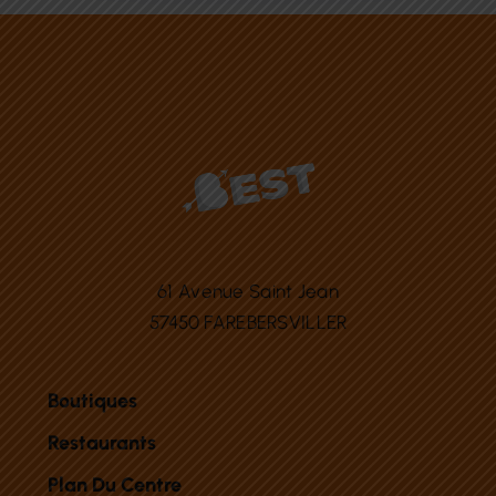
61 Avenue Saint Jean
57450 FAREBERSVILLER
Boutiques
Restaurants
Plan Du Centre