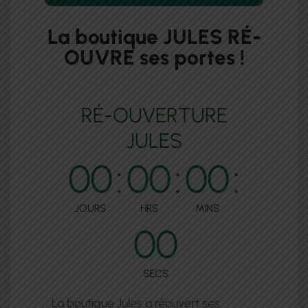
La boutique JULES RÉ-
OUVRE ses portes !
RÉ-OUVERTURE
JULES
00
:
00
:
00
:
JOURS
HRS
MINS
00
SECS
La boutique Jules a réouvert ses