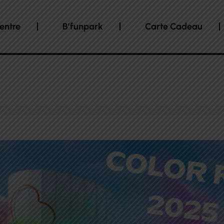
entre
B’funpark
Carte Cadeau