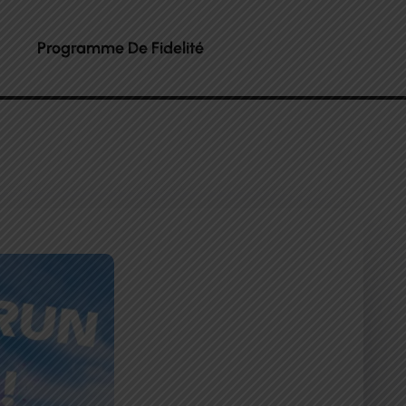
Programme De Fidelité