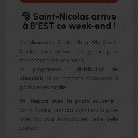
🎅 Saint-Nicolas arrive
à B’EST ce week-end !
Ce
dimanche 7
, de
14h à 19h
, Saint-
Nicolas sera présent en galerie pour
rencontrer petits et grands !
Au programme :
distribution de
chocolats
et un moment chaleureux à
partager en famille.
📸
Repars avec ta photo souvenir
:
Saint-Nicolas prendra volontiers la pose
avec toi pour immortaliser cette belle
journée.