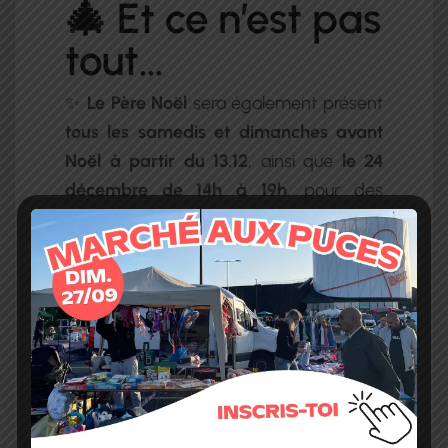
🎄 Et ce n’est pas
tout…
✨
Le Père Noël
sera également présent
tous les samedis et dimanches avant
Noël à partir du 13.12
, ainsi que
le 24
décembre de 14h à 19h
, pour des
photos magiques et des instants
inoubliables.
🛍️ Le centre sera aussi
ouvert tous les
dimanches de 11h à 19h
pour vos
emplettes de fin d’année !