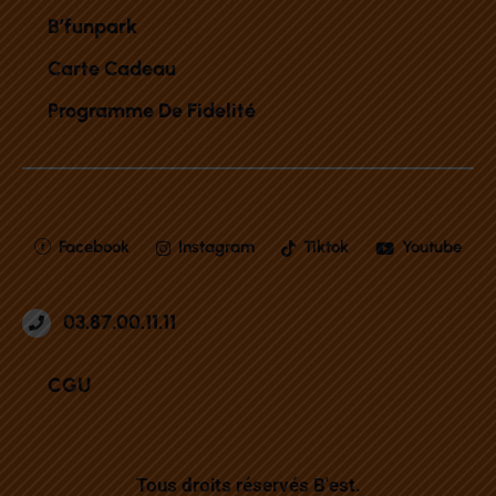
B’funpark
Carte Cadeau
Programme De Fidelité
Facebook
Instagram
Tiktok
Youtube
03.87.00.11.11
CGU
Tous droits réservés B'est.