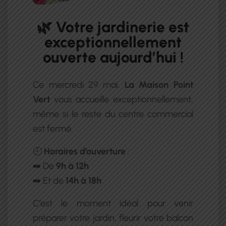
🌿 Votre jardinerie est
exceptionnellement
ouverte aujourd’hui !
Ce mercredi 29 mai,
La Maison Point
Vert
vous accueille exceptionnellement,
même si le reste du centre commercial
est fermé.
🕘
Horaires d’ouverture
:
➡️ De
9h à 12h
➡️ Et de
14h à 18h
C’est le moment idéal pour venir
préparer votre jardin, fleurir votre balcon